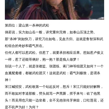
第四位：梁山第一杀神的武松
倘若说，实力如山岳一般，讲究重剑无锋，如泰山压顶之势。
那“杀神”则如快刀，讲究刀出如电，见血方归。这就是鲁智深和武
松组合的奇妙和霸气所在。
任何人都可以惹武松。但惹了，就要承担相应后果。想如惹卢俊义
一样，惹了还能哥俩好，抱一抱？那是痴人做梦！
别说一个人了，就是张都监、张团练、蒋门神等组团又如何？一个
血溅鸳鸯楼，都被武松团灭！这就是武松：霸气到极致，是谓杀
神！
宋江喊招安，武松敢第一个站起反对，怒斥！宋江只能好好解释，
而不敢如对李逵那般，劈头就骂一声黑厮，挥手来句：砍了他黑
头！而吴用也只能一边坐着，全不见他张伶牙俐齿，口吐莲花，还
是不吭声为好！为何？