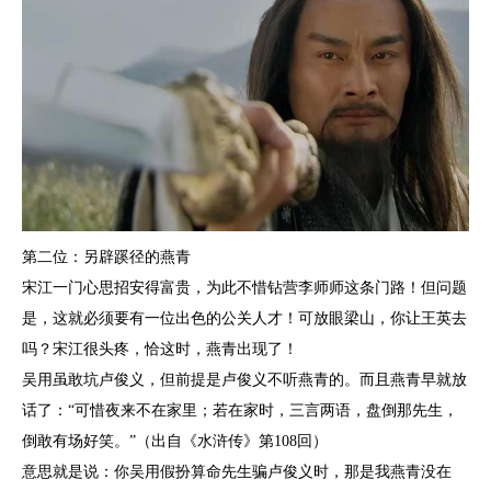
第二位：另辟蹊径的燕青
宋江一门心思招安得富贵，为此不惜钻营李师师这条门路！但问题
是，这就必须要有一位出色的公关人才！可放眼梁山，你让王英去
吗？宋江很头疼，恰这时，燕青出现了！
吴用虽敢坑卢俊义，但前提是卢俊义不听燕青的。而且燕青早就放
话了：“可惜夜来不在家里；若在家时，三言两语，盘倒那先生，
倒敢有场好笑。”（出自《水浒传》第108回）
意思就是说：你吴用假扮算命先生骗卢俊义时，那是我燕青没在