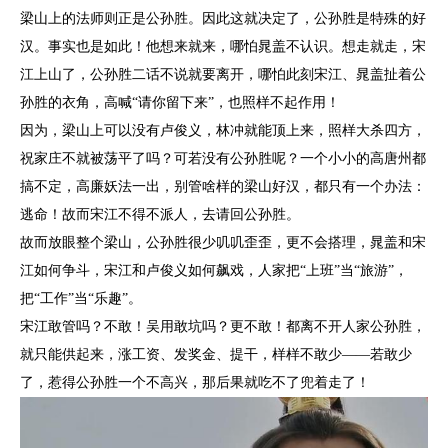
梁山上的法师则正是公孙胜。因此这就决定了，公孙胜是特殊的好
汉。事实也是如此！他想来就来，哪怕晁盖不认识。想走就走，宋
江上山了，公孙胜二话不说就要离开，哪怕此刻宋江、晁盖扯着公
孙胜的衣角，高喊“请你留下来”，也照样不起作用！
因为，梁山上可以没有卢俊义，林冲就能顶上来，照样大杀四方，
祝家庄不就被荡平了吗？可若没有公孙胜呢？一个小小的高唐州都
搞不定，高廉妖法一出，别管啥样的梁山好汉，都只有一个办法：
逃命！故而宋江不得不派人，去请回公孙胜。
故而放眼整个梁山，公孙胜很少叽叽歪歪，更不会搭理，晁盖和宋
江如何争斗，宋江和卢俊义如何飙戏，人家把“上班”当“旅游”，
把“工作”当“乐趣”。
宋江敢管吗？不敢！吴用敢坑吗？更不敢！都离不开人家公孙胜，
就只能供起来，涨工资、发奖金、提干，样样不敢少——若敢少
了，惹得公孙胜一个不高兴，那后果就吃不了兜着走了！