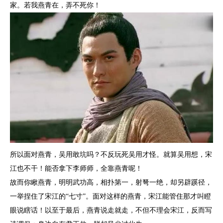
家。若我燕青在，弄不死你！
所以面对燕青，吴用敢坑吗？不反玩死吴用才怪。就算吴用想，宋
江也不干！能否拿下李师师，全靠燕青呢！
故而你瞅燕青，明明武功高，相扑第一，射弩一绝，却另辟蹊径，
一举捏住了宋江的“七寸”。面对这样的燕青，宋江能管住那才叫瞪
眼说瞎话！以至于最后，燕青说走就走，不但不理会宋江，反而写