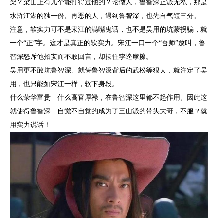
架？梁山上有几个能打得过他的？论做人，鲁智深正派无私，那是
水浒江湖的独一份。再恶的人，遇到鲁智深，也先自气短三分。
注意，软实力可不是宋江的满嘴鬼话，也不是吴用的坑蒙拐骗，就
一个“正”字。这才是真正的软实力。宋江一口一个“吾师”放叫，鲁
智深怒斥他招安而不敢回言，却按住李逵摩擦。
吴用更不敢坑鲁智深。就凭鲁智深背后的武松等狠人，就注定了吴
用，也只能如宋江一样，软下身段。
什么荣华富贵，什么高官厚禄，在鲁智深这里都不起作用。因此这
就使得鲁智深，自觉不自觉的成为了三山派的带头大哥，不服？就
用实力说话！