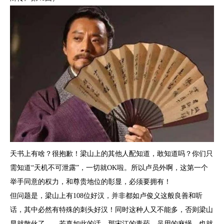
天书上有啥？很抱歉！梁山上的其他人配知道，敢知道吗？你们只
需知道“天机不可泄露”，一切就OK啦。所以卢员外啊，这第一个
举手同意的权力，和尊贵地位的彰显，必须要拥有！
但问题是，梁山上有108位好汉，并非都如卢俊义这般良善和听
话，其中必然有特殊的刺头好汉！同时这种人又不能多，否则梁山
早就散伙了——若真如此的话，那宋江的毒药，吴用的麻绳，也就