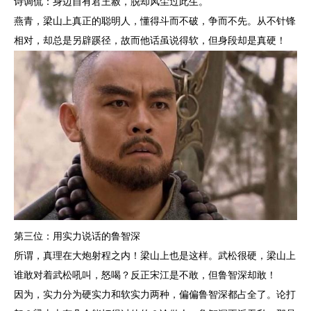
诗调侃：身边自有君王赦，脱却风尘过此生。
燕青，梁山上真正的聪明人，懂得斗而不破，争而不先。从不针锋
相对，却总是另辟蹊径，故而他话虽说得软，但身段却是真硬！
第三位：用实力说话的鲁智深
所谓，真理在大炮射程之内！梁山上也是这样。武松很硬，梁山上
谁敢对着武松吼叫，怒喝？反正宋江是不敢，但鲁智深却敢！
因为，实力分为硬实力和软实力两种，偏偏鲁智深都占全了。论打