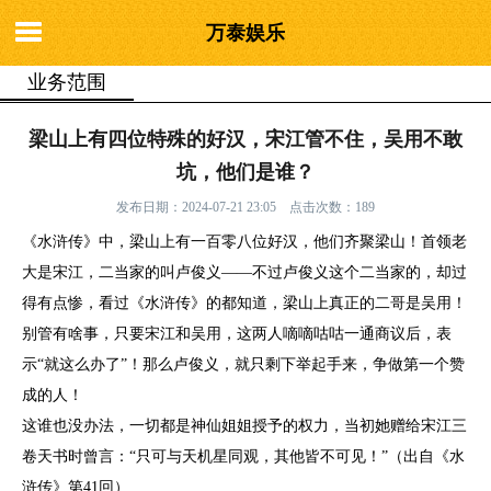
万泰娱乐
业务范围
你的位置：
万泰娱乐
>
业务范围
> 梁山上有四位特殊的好汉，宋江管不
梁山上有四位特殊的好汉，宋江管不住，吴用不敢
住，吴用不敢坑，他们是谁？
坑，他们是谁？
发布日期：2024-07-21 23:05 点击次数：189
《水浒传》中，梁山上有一百零八位好汉，他们齐聚梁山！首领老
大是宋江，二当家的叫卢俊义——不过卢俊义这个二当家的，却过
得有点惨，看过《水浒传》的都知道，梁山上真正的二哥是吴用！
别管有啥事，只要宋江和吴用，这两人嘀嘀咕咕一通商议后，表
示“就这么办了”！那么卢俊义，就只剩下举起手来，争做第一个赞
成的人！
这谁也没办法，一切都是神仙姐姐授予的权力，当初她赠给宋江三
卷天书时曾言：“只可与天机星同观，其他皆不可见！”（出自《水
浒传》第41回）