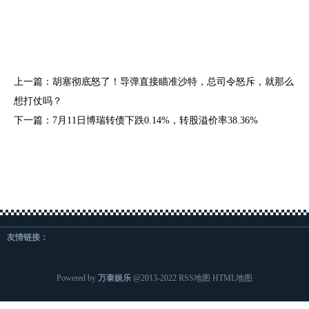
上一篇：
胡塞彻底怒了！导弹直接瞄准沙特，总司令怒斥，就那么
想打仗吗？
下一篇：
7月11日博瑞转债下跌0.14%，转股溢价率38.36%
友情链接：
Powered by
万泰娱乐
@2013-2022
RSS地图
HTML地图