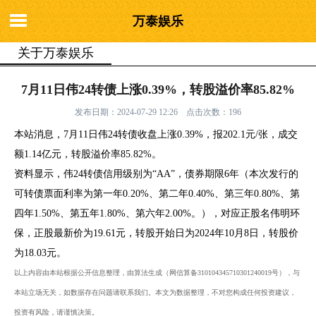
万泰娱乐
关于万泰娱乐
你的位置：
万泰娱乐
>
关于万泰娱乐
> 7月11日伟24转债上涨0.39%，转
7月11日伟24转债上涨0.39%，转股溢价率85.82%
股溢价率85.82%
发布日期：2024-07-29 12:26 点击次数：196
本站消息，7月11日伟24转债收盘上涨0.39%，报202.1元/张，成交
额1.14亿元，转股溢价率85.82%。
资料显示，伟24转债信用级别为“AA”，债券期限6年（本次发行的
可转债票面利率为第一年0.20%、第二年0.40%、第三年0.80%、第
四年1.50%、第五年1.80%、第六年2.00%。），对应正股名伟明环
保，正股最新价为19.61元，转股开始日为2024年10月8日，转股价
为18.03元。
以上内容由本站根据公开信息整理，由算法生成（网信算备310104345710301240019号），与
本站立场无关，如数据存在问题请联系我们。本文为数据整理，不对您构成任何投资建议，
投资有风险，请谨慎决策。